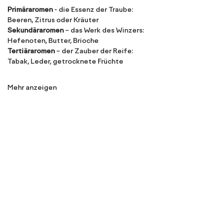
Primäraromen
 - die Essenz der Traube: 
Beeren, Zitrus oder Kräuter
Sekundäraromen
 – das Werk des Winzers: 
Hefenoten, Butter, Brioche
Tertiäraromen
 – der Zauber der Reife: 
Tabak, Leder, getrocknete Früchte
Mehr anzeigen
Diese Veranstaltung teilen
Wein ist Liebe. 