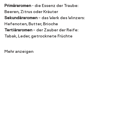
Primäraromen
 - die Essenz der Traube: 
Beeren, Zitrus oder Kräuter
Sekundäraromen
 – das Werk des Winzers: 
Hefenoten, Butter, Brioche
Tertiäraromen
 – der Zauber der Reife: 
Tabak, Leder, getrocknete Früchte
Mehr anzeigen
Diese Veranstaltung teilen
Wein ist Liebe. 