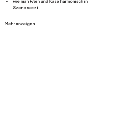
wie man Wein und Käse harmonisch in 
Szene setzt
Mehr anzeigen
Diese Veranstaltung teilen
Wein ist Liebe. 
Instagram